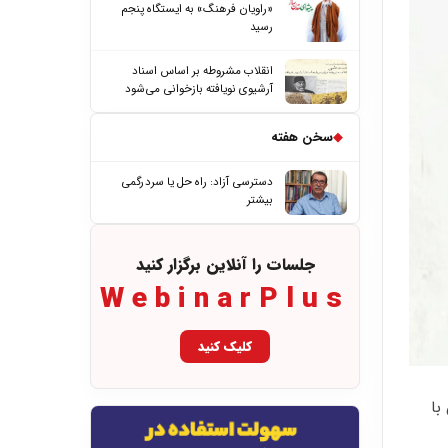
«راویان فرهنگ» به ایستگاه پنجم
رسید
انقلاب مشروطه بر اساس اسناد
آرشیوی نویافته بازخوانی می‌شود
◆
سخن هفته
دسترسی آزاد: راه حل یا سردرگمی
بیشتر
جلسات را آنلاین برگزار کنید
WebinarPlus
کلیک کنید
با