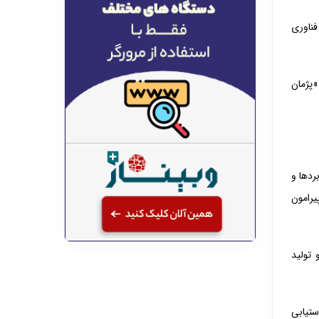
فناوری
«پژمان
ردها و
یرامون
 تولید
ستیابی