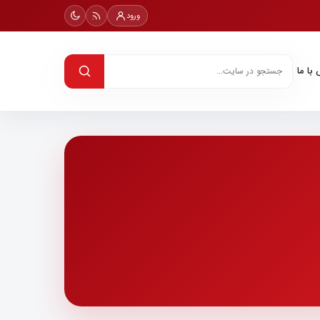
ورود
با ما