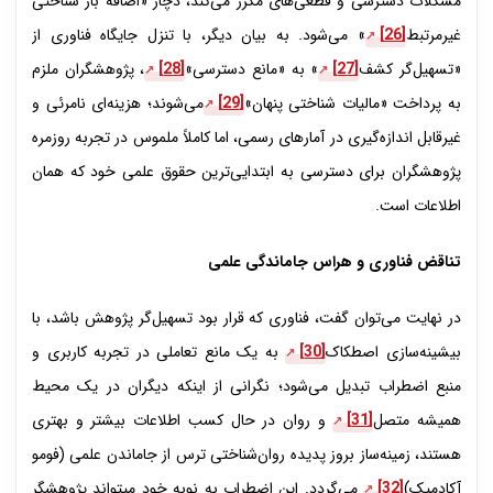
مشکلات دسترسی و قطعی‌های مکرر می‌کند، دچار «اضافه بار شناختی
غیرمرتبط
[26]
» می‌شود. به بیان دیگر، با تنزل جایگاه فناوری از
«تسهیل‌گر کشف
[27]
» به «مانع دسترسی»
[28]
، پژوهشگران ملزم
به پرداخت «مالیات شناختی پنهان»
[29]
می‌شوند؛ هزینه‌ای نامرئی و
غیرقابل ‌اندازه‌گیری در آمارهای رسمی، اما کاملاً ملموس در تجربه روزمره
پژوهشگران برای دسترسی به ابتدایی‌ترین حقوق علمی خود که همان
اطلاعات است.
تناقض
فناوری و هراس جاماندگی علمی
در نهایت می‌توان گفت، فناوری که قرار بود تسهیل‌گر پژوهش باشد، با
بیشینه‌سازی اصطکاک
[30]
به یک مانع تعاملی در تجربه کاربری و
منبع اضطراب تبدیل می‌شود؛ نگرانی از اینکه دیگران در یک محیط
همیشه متصل
[31]
و روان در حال کسب اطلاعات بیشتر و بهتری
هستند، زمینه‌ساز بروز پدیده روان‌شناختی ترس از جاماندن علمی (فومو
آکادمیک)
[32]
می‌گردد. این اضطراب به نوبه خود می­تواند پژوهشگر