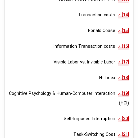
. Transaction costs
[14]
. Ronald Coase
[15]
. Information Transaction costs
[16]
. Visible Labor vs. Invisible Labor
[17]
. H- Index
[18]
. Cognitive Psychology & Human-Computer Interaction
[19]
(HCI)
. Self-Imposed Interruption
[20]
. Task-Switching Cost
[21]