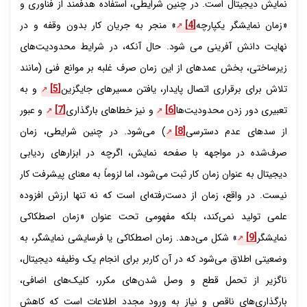
نمایش دیجیتال است. در چنین شرایطی، استفاده هدفمند از فناوری و
«زمان نمایشگر یکپارچه
[4]
» منجر به جریان کار بدون وقفه و در
نهایت دانش ­آفرینی می­ شود. حال آنکه، در شرایط محدودیت‌های
زیرساختی، بخش عمده­ای از این زمان صرف غلبه بر موانع فنی (مانند
تلاش برای برقراری اتصال پایدار، یافتن مسیرهای جایگزین
[5]
و به
تعبیری دور زدن محدودیت‌ها
[6]
و نیز خطاهای بارگذاری
[7]
و عبور
از سدهای عدم دسترسی
[8]
) می‌شود. در چنین شرایطی، زمان
صرف‌شده در مواجهه با صفحه ‌نمایش، اگرچه در ابزارهای ردیابی
دیجیتال به عنوان زمان کار ثبت می‌شود، اما لزوماً به معنای پیشرفت کار
نیست. در واقع، زمان از دست‌رفته‌ای است که نه تنها ارزش افزوده
علمی تولید نمی‌کند، بلکه مفهومی تحت عنوان «زمان اصطکاکی
نمایشگر
[9]
» شکل می‌دهد. زمان اصطکاکی یا فرسایشی نمایشگر، به
وضعیتی اطلاق می‌شود که در آن کاربر برای انجام یک وظیفه دیجیتال،
ناگزیر از تحمل قطع و وصل شدن‌های مکرر، کلیک‌های اضافی،
بارگذاری‌های ناقص و نیاز به ورود مجدد اطلاعات است که کاهش