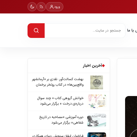
ورود
با ما
◆
آخرین اخبار
بهشت کسالت‌آور: نقدی بر «آرمانشهر
واقع‌بین‌ها» در کتاب روتخر برخمان
خوانش گروهی کتاب « چند سوال
درباره‌ی درخت » برگزار می‌شود
دوره آموزشی «مصاحبه در تاریخ
شفاهی» برگزار می‌شود
فراخوان ایفلا؛ سنجش دمای همکاری