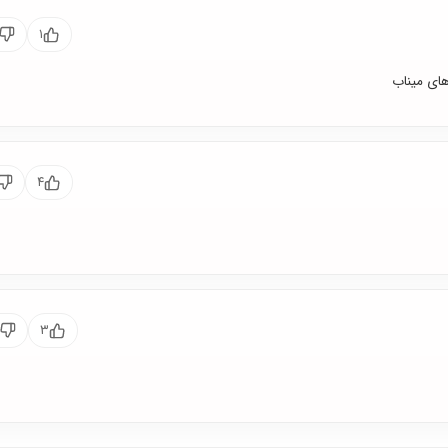
۱
های میناب
۴
۳