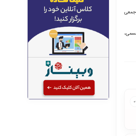
 جمعی
جسمی،
۰