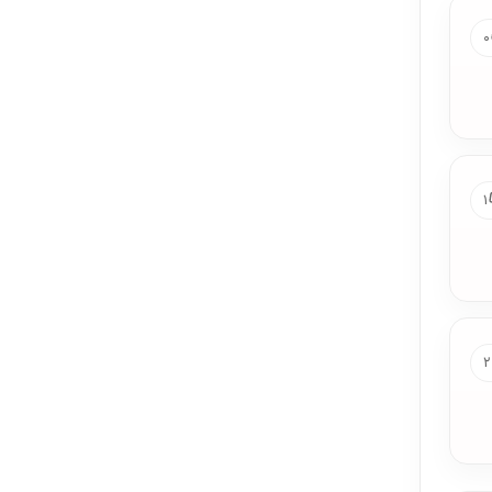
۰
۱
۲