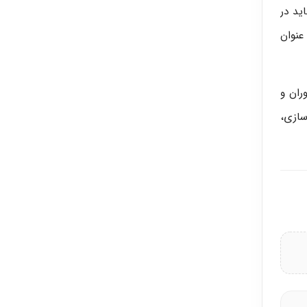
ید در
عنوان
ران و
سازی،