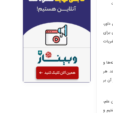
داور،
 برای
شریات
‌ها و
د. هر
آن بر
 علم،
تیم و