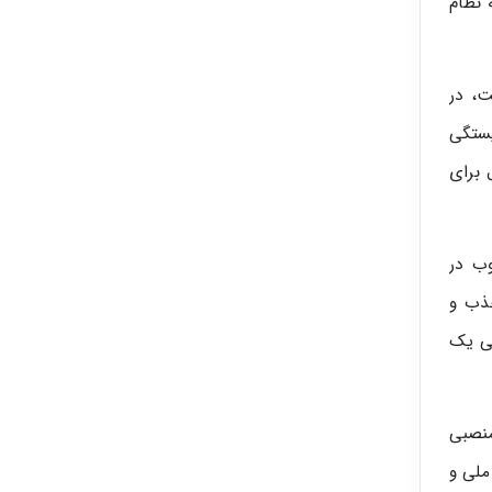
 نظام
ت، در
ستگی
 برای
وب در
جذب و
می یک
منصبی
ملی و