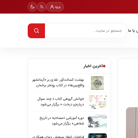
ورود
با ما
◆
آخرین اخبار
بهشت کسالت‌آور: نقدی بر «آرمانشهر
واقع‌بین‌ها» در کتاب روتخر برخمان
خوانش گروهی کتاب « چند سوال
درباره‌ی درخت » برگزار می‌شود
دوره آموزشی «مصاحبه در تاریخ
شفاهی» برگزار می‌شود
فراخوان ایفلا؛ سنجش دمای همکاری