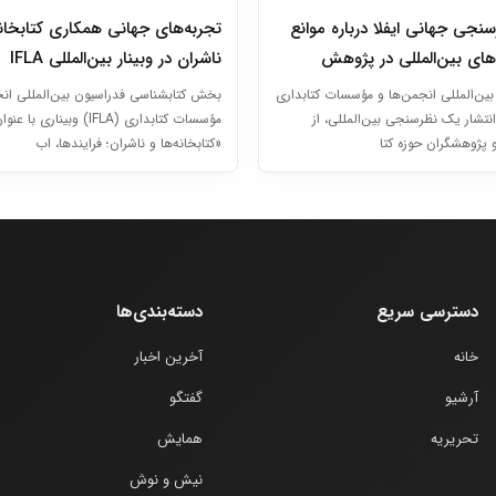
سنجی جهانی ایفلا درباره موانع
تجربه‌های جهانی همکاری کتابخانه
های بین‌المللی در پژوهش
ناشران در وبینار بین‌المللی IFLA
بین‌المللی انجمن‌ها و مؤسسات کتابداری
بخش کتابشناسی فدراسیون بین‌المللی انج
) با انتشار یک نظرسنجی بین‌المللی، از
مؤسسات کتابداری (IFLA) وبیناری با عنو
و پژوهشگران حوزه کتا
«کتابخانه‌ها و ناشران؛ فرایندها، اب
دسترسی سریع
دسته‌بندی‌ها
خانه
آخرین اخبار
آرشیو
گفتگو
تحریریه
همایش
نیش و نوش